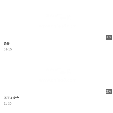
正片
诡爱
01-15
正片
轰天龙虎会
11-30