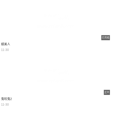
已完结
蜡美人
11-30
正片
鬼咬鬼2
11-30