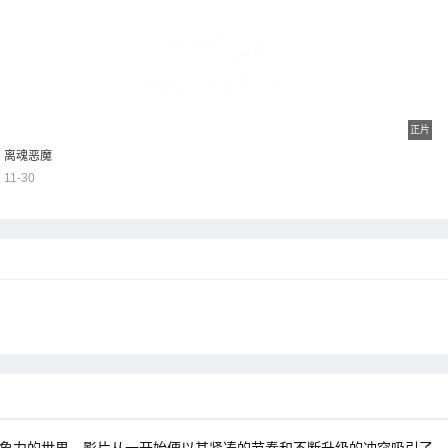
正片
离魂恶魔
11-30