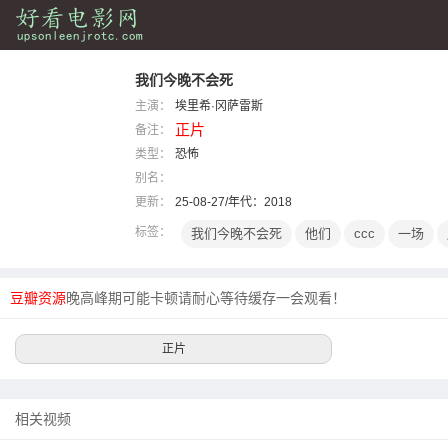
我们今晚不会死
主演：
埃里希·冈萨雷斯
正片
备注：
类型：
恐怖
别名：
更新：
25-08-27/年代：
2018
标签：
我们今晚不会死
他们
ccc
一场
豆瓣资源
晚高峰期可能卡顿请耐心等待缓存一会观看！
正片
相关视频