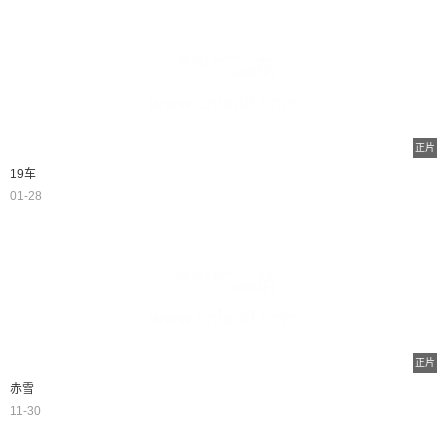
正片
19车
01-28
正片
赤雪
11-30