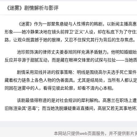
《迷雾》剧情解析与影评
《迷雾》作为一部聚焦悬疑与人性博弈的韩剧，以新闻主播高惠
形象——她冷静果决地在镜头前捍卫“正义”人设，却在私底下为了守
路，让观众既震撼于她的狠辣，又忍不住探究其行为背后的生存焦虑
池珍熙饰演的律师丈夫姜泰旭同样充满矛盾魅力。他明知婚姻始
反应并非源于甜腻互动，而是藏在眼神交锋里的试探与拉扯——当她质
剧情采用双线并进的叙事策略：明线是围绕高尔夫选手死亡案件
藏着权力链条上各色人物的伪善面具。尤其是结局处，当所有人都认
同困在迷雾中的人，看得见彼此轮廓，却看不清内心本相。
该剧最值得称道的是对社会规训的犀利解构。高惠兰在职场上遭
旧账渲染其“恶毒”；而当她洗脱嫌疑重返直播间，高层又若无其事地将
本网站只提供web页面服务，并不提供影