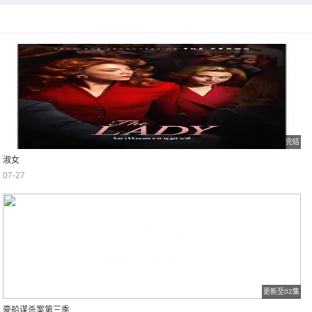
完结
淑女
07-27
更新至02集
豪船谋杀案第三季