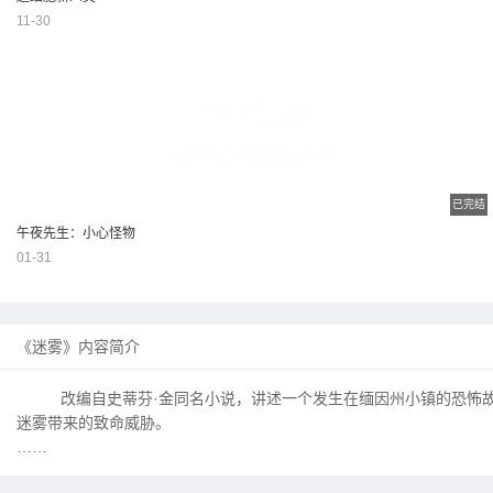
11-30
已完结
午夜先生：小心怪物
01-31
《迷雾》内容简介
改编自史蒂芬·金同名小说，讲述一个发生在缅因州小镇的恐怖
迷雾带来的致命威胁。
……