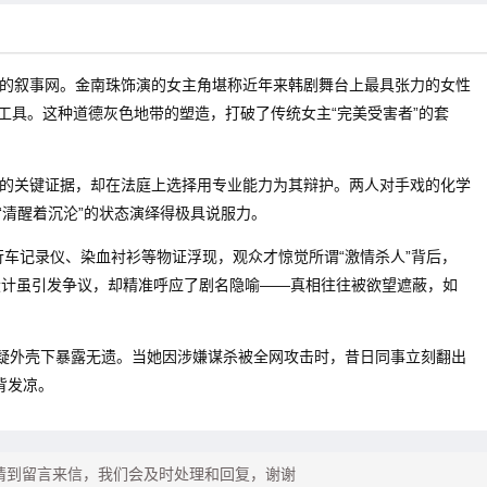
的叙事网。金南珠饰演的女主角堪称近年来韩剧舞台上最具张力的女性
工具。这种道德灰色地带的塑造，打破了传统女主“完美受害者”的套
的关键证据，却在法庭上选择用专业能力为其辩护。两人对手戏的化学
“清醒着沉沦”的状态演绎得极具说服力。
车记录仪、染血衬衫等物证浮现，观众才惊觉所谓“激情杀人”背后，
设计虽引发争议，却精准呼应了剧名隐喻——真相往往被欲望遮蔽，如
悬疑外壳下暴露无遗。当她因涉嫌谋杀被全网攻击时，昔日同事立刻翻出
背发凉。
请到留言来信，我们会及时处理和回复，谢谢