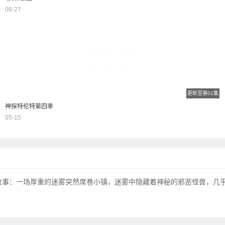
08-27
更新至第01集
神探特伦特第四季
05-15
故事：一场厚重的迷雾突然席卷小镇，迷雾中隐藏着神秘的邪恶怪兽，几