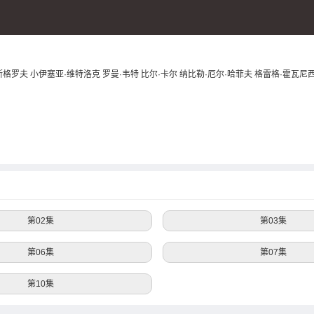
斯格罗夫
小伊塞亚·维特洛克
罗曼·韦特
比尔·卡尔
纳比勒·厄尔·哈菲夫
格雷格·霍瓦尼
第02集
第03集
第06集
第07集
第10集