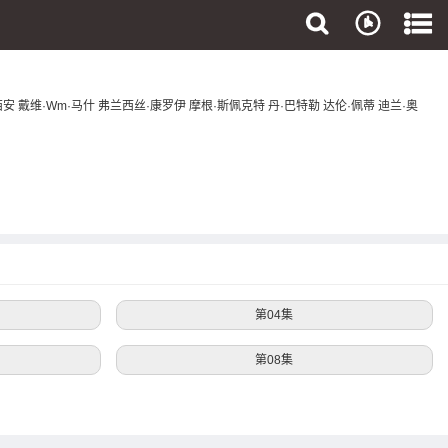
西安
戴维·Wm·马什
弗兰西丝·康罗伊
摩根·斯佩克特
丹·巴特勒
达伦·佩蒂
迪兰·奥
第04集
第08集