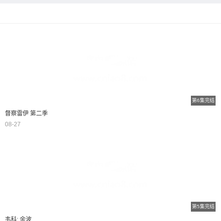
第6集完结
督察雷伊 第二季
08-27
第5集完结
韦科: 余波