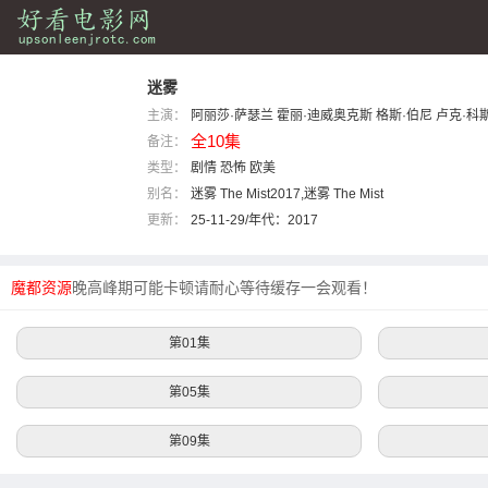
迷雾
主演：
阿丽莎·萨瑟兰
霍丽·迪威奥克斯
格斯·伯尼
卢克·科
全10集
备注：
瑟斯
类型：
剧情
恐怖
欧美
别名：
迷雾 The Mist2017,迷雾 The Mist
更新：
25-11-29/年代：
2017
魔都资源
晚高峰期可能卡顿请耐心等待缓存一会观看！
第01集
第05集
第09集