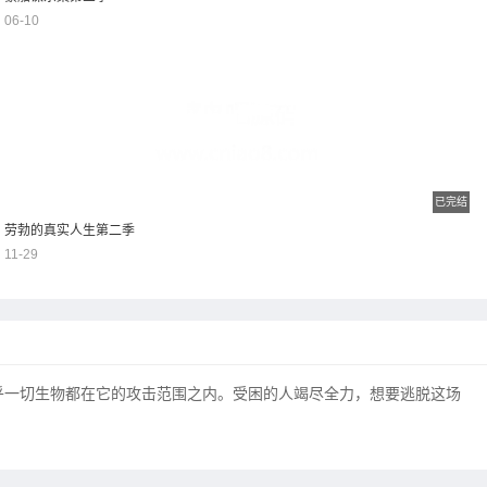
06-10
已完结
劳勃的真实人生第二季
11-29
乎一切生物都在它的攻击范围之内。受困的人竭尽全力，想要逃脱这场