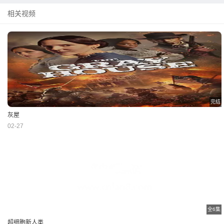
相关视频
完结
灰屋
02-27
全6集
超细胞新人类