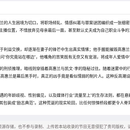
兰的人生困境为切口，将职场倾轧、情感纠葛与罪案谜团编织成一张细密
住主播位置，不惜放弃见母亲最后一面，甚至默认丈夫成为自己职业斗争的
。
于利益交换，却逐渐在妻子的锋芒中生出真实情愫；他手握能摧毁高惠兰
问“你究竟站在哪边”，他嘴角的苦笑既有无奈又有宠溺，将成年人爱情中
的刑侦推理，暗线则穿插着高惠兰与凯文·李的隐秘过往。随着迷雾中的行
定高惠兰是幕后黑手时，真正的凶手竟是看似懦弱的制片人。这种反高潮
遇的年龄歧视、性别偏见，以及媒体行业“流量至上”的生存法则，都在
其包装成“励志典范”。这种荒诞的现实轮回，比任何惊悚桥段都更令人脊
片资源存储，也不参与录制、上传若本站收录的节目无意侵犯了贵司版权，